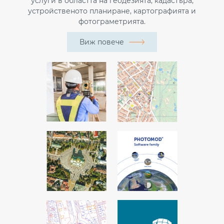
услуги в областта на геодезията, кадастъра,
устройственото планиране, картографията и
фотограметрията.
Виж повече