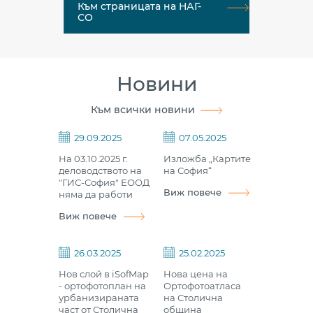
Към страницата на НАГ-
СО
Новини
Към всички новини
29.09.2025
07.05.2025
На 03.10.2025 г.
Изложба „Картите
деловодството на
на София“
"ГИС-София" ЕООД
Виж повече
няма да работи
Виж повече
26.03.2025
25.02.2025
Нов слой в iSofMap
Нова цена на
- ортофотоплан на
Ортофотоатласа
урбанизираната
на Столична
част от Столична
община