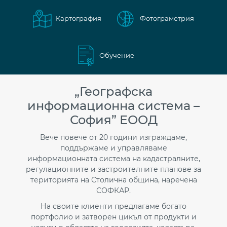
планиране
Картография
Фотограметрия
Обучение
„Географска
информационна система –
София” ЕООД
Вече повече от 20 години изграждаме,
поддържаме и управляваме
информационната система на кадастралните,
регулационните и застроителните планове за
територията на Столична община, наречена
СОФКАР.
На своите клиенти предлагаме богато
портфолио и затворен цикъл от продукти и