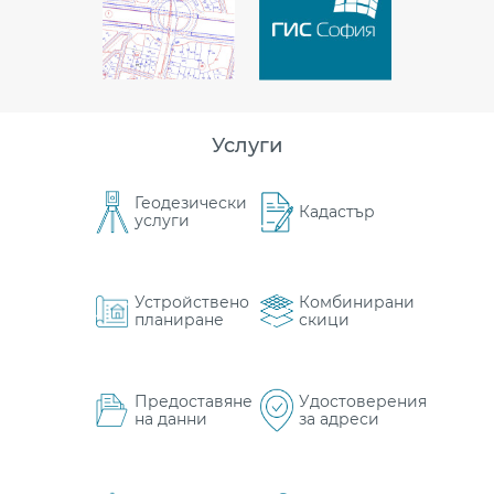
Услуги
Геодезически
Кадастър
услуги
Устройствено
Комбинирани
планиране
скици
Предоставяне
Удостоверения
на данни
за адреси