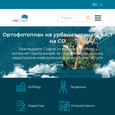
BG
Oртофотоплан на урбанизираната част
на СO
Разгледайте София от високо в iSofMap -
интернет приложение за геодезически даннни,
кадастрална информация и електронни услуги
Виж повече
IsofMap
Геодезия
Кадастър
Устройствено