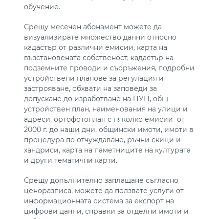
обучение.
Срещу месечен абонамент можете да
визуализирате множество данни относно
кадастър от различни емисии, карта на
възстановената собственост, кадастър на
подземните проводи и съоръжения, подробни
устройствени планове за регулация и
застрояване, обхвати на заповеди за
допускане до изработване на ПУП, общ
устройствен план, наименования на улици и
адреси, ортофотоплан с няколко емисии от
2000 г. до наши дни, общински имоти, имоти в
процедура по отчуждаване, ръчни скици и
хандриси, карта на паметниците на културата
и други тематични карти.
Срещу допълнително заплащане съгласно
ценоразписа, можете да ползвате услуги от
информационната система за експорт на
цифрови данни, справки за отделни имоти и