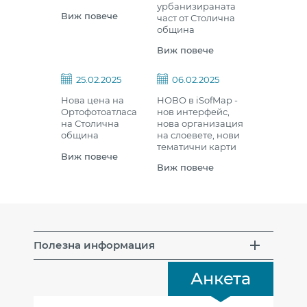
урбанизираната
Виж повече
част от Столична
община
Виж повече
25.02.2025
06.02.2025
Нова цена на
НОВО в iSofMap -
Ортофотоатласа
нов интерфейс,
на Столична
нова организация
община
на слоевете, нови
тематични карти
Виж повече
Виж повече
Полезна информация
Анкета